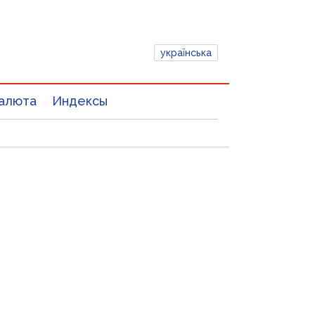
українська
алюта
Индексы