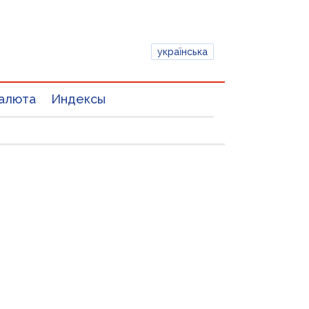
українська
алюта
Индексы