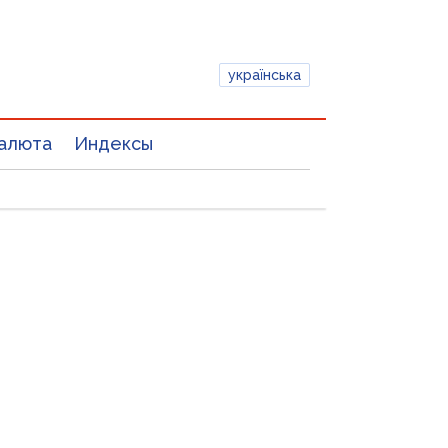
українська
алюта
Индексы