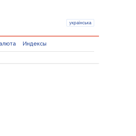
українська
алюта
Индексы