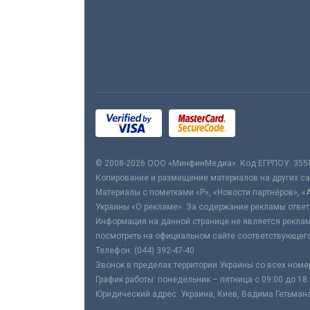
© 2008-2026 ООО «МинфинМедиа». Код ЕГРПОУ: 355
Копирование и размещение материалов на других сай
Материалы с пометками «Р», «Новости партнёров», «
Украины «О рекламе». За содержание рекламы ответ
Информация на данной странице не является реклам
посмотреть на официальном сайте соответствующего
Телефон: (044) 392-47-40
Звонок в пределах территории Украины со всех номе
График работы: понедельник – пятница с 09:00 до 18
Юридический адрес: Украина, Киев, Вадима Гетьмана,