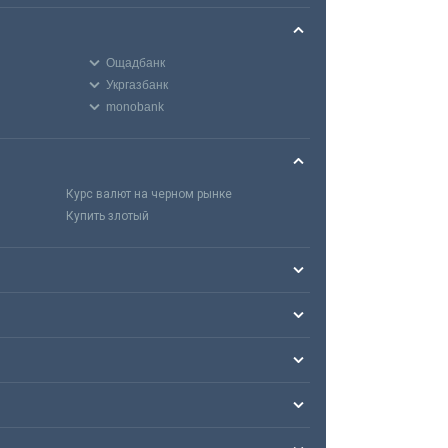
Ощадбанк
Укргазбанк
monobank
Курс валют на черном рынке
Купить злотый