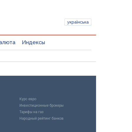
українська
алюта
Индексы
Курс евро
Инвестиционные брокеры
Тарифы на газ
Народный рейтинг банков