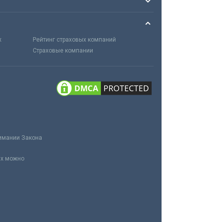
х
Рейтинг страховых компаний
Страховые компании
нимании Закона
ах можно