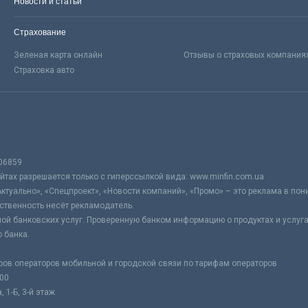
Новости и статьи
Страхование
Зеленая карта онлайн
Отзывы о страховых компания
Страховка авто
06859
тах разрешается только с гиперссылкой вида: www.minfin.com.ua
Актуально», «Спецпроект», «Новости компаний», «Промо» – это реклама в по
ственность несёт рекламодатель.
ой банковских услуг. Проверенную банком информацию о продуктах и услуг
 банка.
ров операторов мобильной и городской связи по тарифам операторов
:00
 1-Б, 3-й этаж