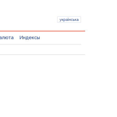
українська
алюта
Индексы