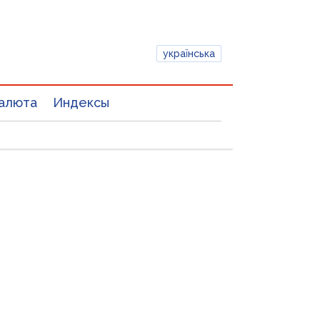
українська
алюта
Индексы