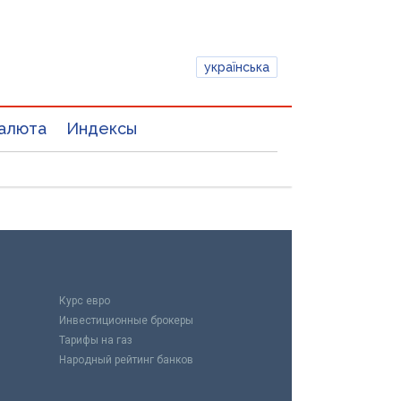
українська
алюта
Индексы
Курс евро
Инвестиционные брокеры
Тарифы на газ
Народный рейтинг банков