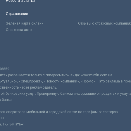
Новости и статьи
Страхование
Зеленая карта онлайн
Отзывы о страховых компания
Страховка авто
06859
тах разрешается только с гиперссылкой вида: www.minfin.com.ua
Актуально», «Спецпроект», «Новости компаний», «Промо» – это реклама в по
ственность несёт рекламодатель.
ой банковских услуг. Проверенную банком информацию о продуктах и услуг
 банка.
ров операторов мобильной и городской связи по тарифам операторов
:00
 1-Б, 3-й этаж