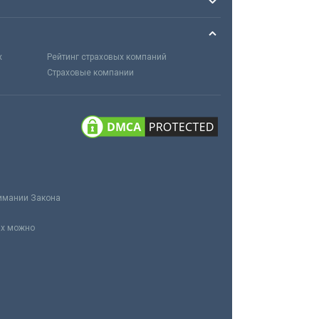
х
Рейтинг страховых компаний
Страховые компании
нимании Закона
ах можно