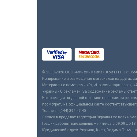
© 2008-2026 ООО «МинфинМедиа». Код ЕГРПОУ: 355
Копирование и размещение материалов на других сай
Материалы с пометками «Р», «Новости партнёров», «
Украины «О рекламе». За содержание рекламы ответ
Информация на данной странице не является реклам
посмотреть на официальном сайте соответствующего
Телефон: (044) 392-47-40
Звонок в пределах территории Украины со всех номе
График работы: понедельник – пятница с 09:00 до 18
Юридический адрес: Украина, Киев, Вадима Гетьмана,