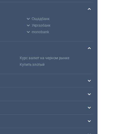
Ощадбанк
Укргазбанк
monobank
Курс валют на черном рынке
Купить злотый