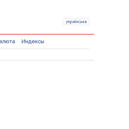
українська
алюта
Индексы