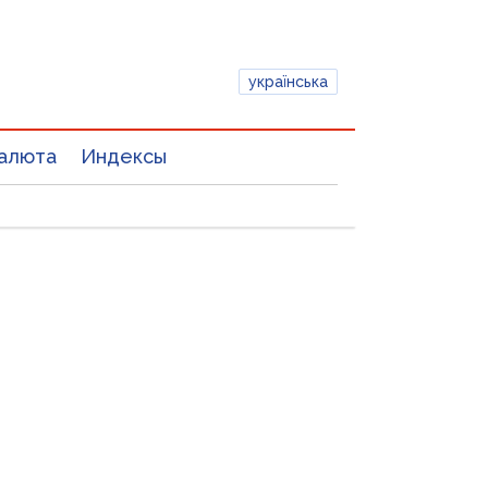
українська
алюта
Индексы