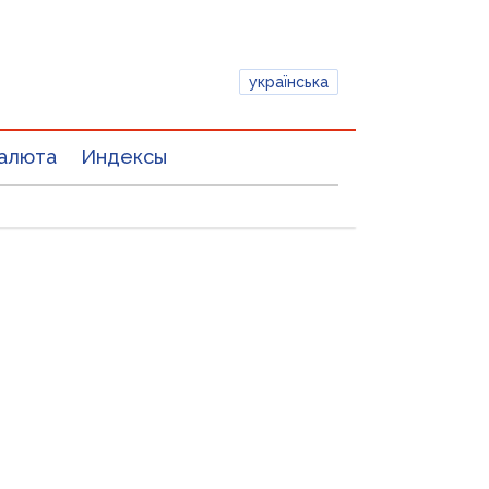
українська
алюта
Индексы