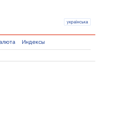
українська
алюта
Индексы