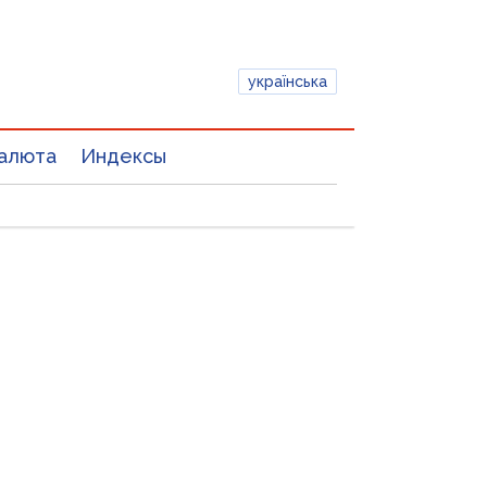
українська
алюта
Индексы