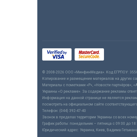
© 2008-2026 ООО «МинфинМедиа». Код ЕГРПОУ: 355
Копирование и размещение материалов на других сай
Материалы с пометками «Р», «Новости партнёров», «
Украины «О рекламе». За содержание рекламы ответ
Информация на данной странице не является реклам
посмотреть на официальном сайте соответствующего
Телефон: (044) 392-47-40
Звонок в пределах территории Украины со всех номе
График работы: понедельник – пятница с 09:00 до 18
Юридический адрес: Украина, Киев, Вадима Гетьмана,