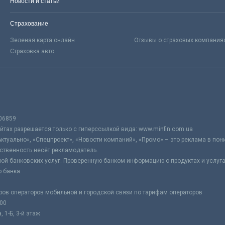
Новости и статьи
Страхование
Зеленая карта онлайн
Отзывы о страховых компания
Страховка авто
06859
тах разрешается только с гиперссылкой вида: www.minfin.com.ua
Актуально», «Спецпроект», «Новости компаний», «Промо» – это реклама в по
ственность несёт рекламодатель.
ой банковских услуг. Проверенную банком информацию о продуктах и услуг
 банка.
ров операторов мобильной и городской связи по тарифам операторов
:00
 1-Б, 3-й этаж