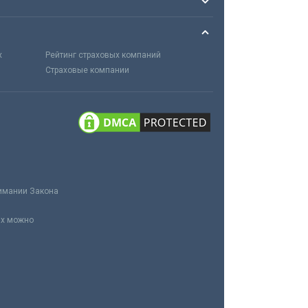
х
Рейтинг страховых компаний
Страховые компании
нимании Закона
ах можно