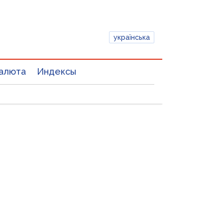
українська
алюта
Индексы