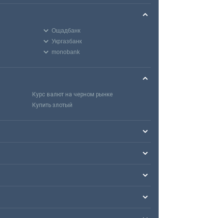
Ощадбанк
Укргазбанк
monobank
Курс валют на черном рынке
Купить злотый