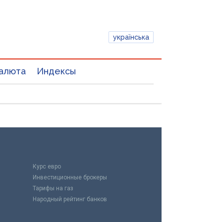
українська
алюта
Индексы
Курс евро
Инвестиционные брокеры
Тарифы на газ
Народный рейтинг банков