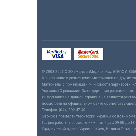
© 2008-2026 ООО «МинфинМедиа». Код ЕГРПОУ: 355
Копирование и размещение материалов на других сай
Материалы с пометками «Р», «Новости партнёров», «
Украины «О рекламе». За содержание рекламы ответ
Информация на данной странице не является реклам
посмотреть на официальном сайте соответствующего
Телефон: (044) 392-47-40
Звонок в пределах территории Украины со всех номе
График работы: понедельник – пятница с 09:00 до 18
Юридический адрес: Украина, Киев, Вадима Гетьмана,