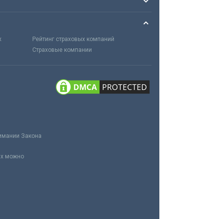
х
Рейтинг страховых компаний
Страховые компании
нимании Закона
ах можно