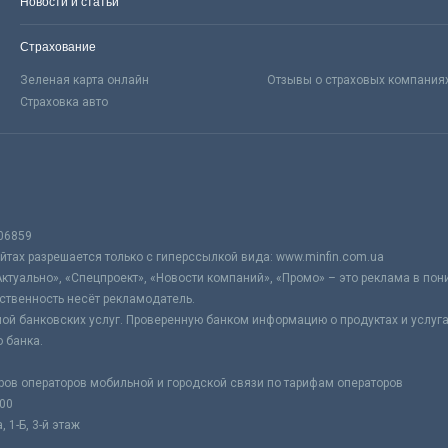
Новости и статьи
Страхование
Зеленая карта онлайн
Отзывы о страховых компания
Страховка авто
06859
тах разрешается только с гиперссылкой вида: www.minfin.com.ua
Актуально», «Спецпроект», «Новости компаний», «Промо» – это реклама в по
ственность несёт рекламодатель.
ой банковских услуг. Проверенную банком информацию о продуктах и услуг
 банка.
ров операторов мобильной и городской связи по тарифам операторов
:00
 1-Б, 3-й этаж