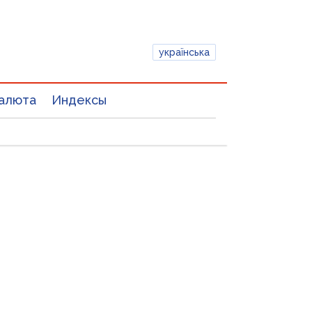
українська
алюта
Индексы