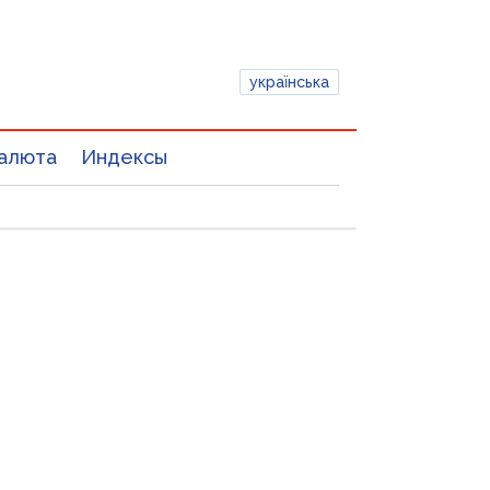
українська
алюта
Индексы