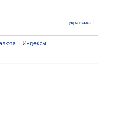
українська
алюта
Индексы