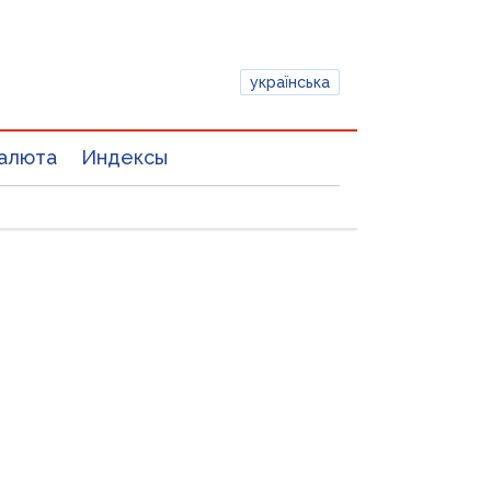
українська
алюта
Индексы