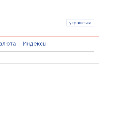
українська
алюта
Индексы