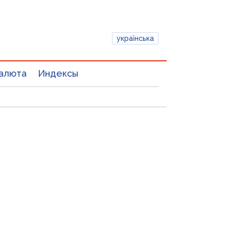
українська
алюта
Индексы