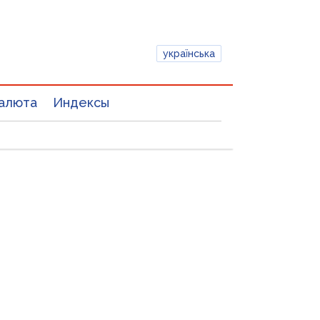
українська
алюта
Индексы