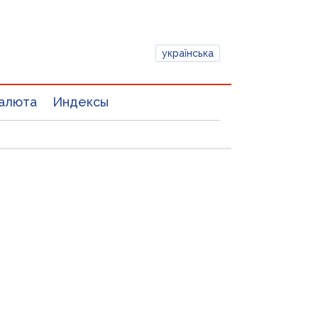
українська
алюта
Индексы