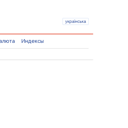
українська
алюта
Индексы