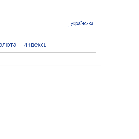
українська
алюта
Индексы