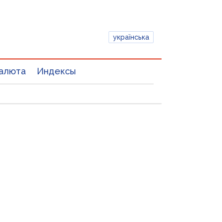
українська
алюта
Индексы