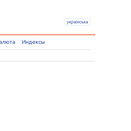
українська
алюта
Индексы