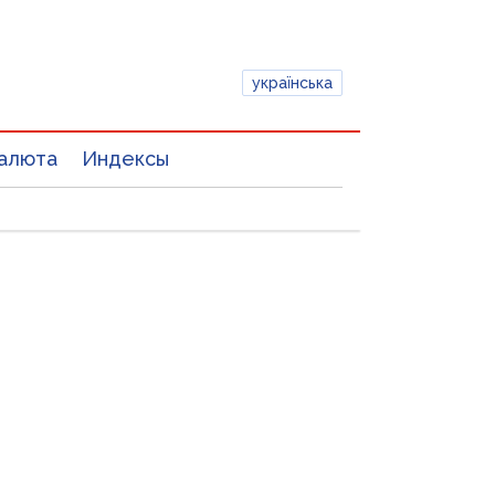
українська
алюта
Индексы