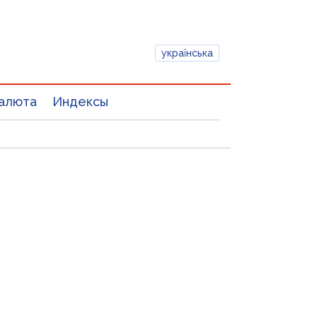
українська
алюта
Индексы