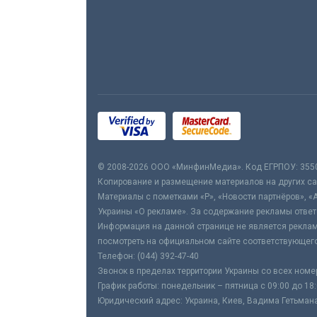
© 2008-2026 ООО «МинфинМедиа». Код ЕГРПОУ: 355
Копирование и размещение материалов на других сай
Материалы с пометками «Р», «Новости партнёров», «
Украины «О рекламе». За содержание рекламы ответ
Информация на данной странице не является реклам
посмотреть на официальном сайте соответствующего
Телефон: (044) 392-47-40
Звонок в пределах территории Украины со всех номе
График работы: понедельник – пятница с 09:00 до 18
Юридический адрес: Украина, Киев, Вадима Гетьмана,