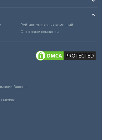
х
Рейтинг страховых компаний
Страховые компании
нимании Закона
ах можно