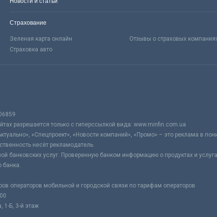
Новости и статьи
Страхование
Зеленая карта онлайн
Отзывы о страховых компания
Страховка авто
06859
тах разрешается только с гиперссылкой вида: www.minfin.com.ua
Актуально», «Спецпроект», «Новости компаний», «Промо» – это реклама в по
ственность несёт рекламодатель.
ой банковских услуг. Проверенную банком информацию о продуктах и услуг
 банка.
ров операторов мобильной и городской связи по тарифам операторов
:00
 1-Б, 3-й этаж