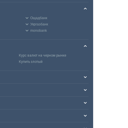
Ощадбанк
Укргазбанк
monobank
Курс валют на черном рынке
Купить злотый