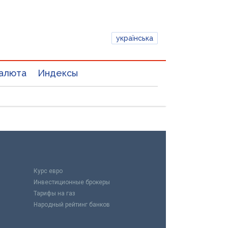
українська
алюта
Индексы
Курс евро
Инвестиционные брокеры
Тарифы на газ
Народный рейтинг банков