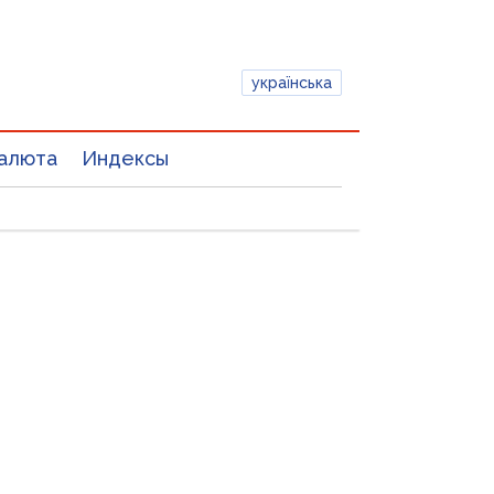
українська
алюта
Индексы