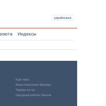
українська
алюта
Индексы
Курс евро
Инвестиционные брокеры
Тарифы на газ
Народный рейтинг банков