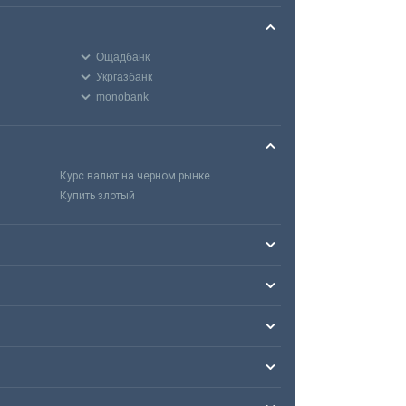
Ощадбанк
Укргазбанк
monobank
Курс валют на черном рынке
Купить злотый