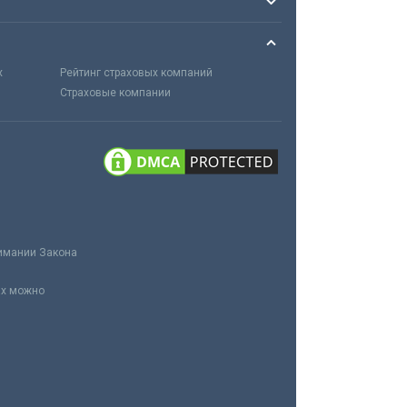
х
Рейтинг страховых компаний
Страховые компании
нимании Закона
ах можно