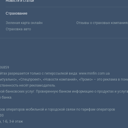
Новости и статьи
Страхование
Зеленая карта онлайн
Отзывы о страховых компания
Страховка авто
06859
тах разрешается только с гиперссылкой вида: www.minfin.com.ua
Актуально», «Спецпроект», «Новости компаний», «Промо» – это реклама в по
ственность несёт рекламодатель.
ой банковских услуг. Проверенную банком информацию о продуктах и услуг
 банка.
ров операторов мобильной и городской связи по тарифам операторов
:00
 1-Б, 3-й этаж