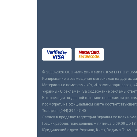
© 2008-2026 ООО «МинфинМедиа». Код ЕГРПОУ: 355
Копирование и размещение материалов на других сай
Материалы с пометками «Р», «Новости партнёров», «
Украины «О рекламе». За содержание рекламы ответ
Информация на данной странице не является реклам
посмотреть на официальном сайте соответствующего
Телефон: (044) 392-47-40
Звонок в пределах территории Украины со всех номе
График работы: понедельник – пятница с 09:00 до 18
Юридический адрес: Украина, Киев, Вадима Гетьмана,