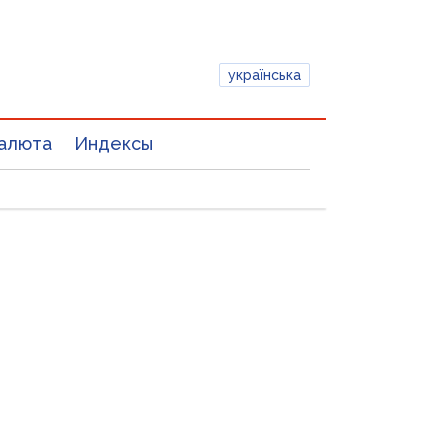
українська
алюта
Индексы