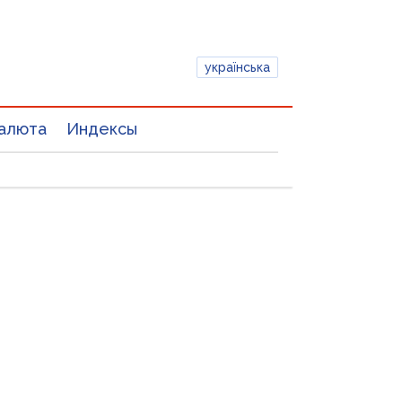
українська
алюта
Индексы