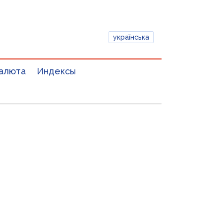
українська
алюта
Индексы