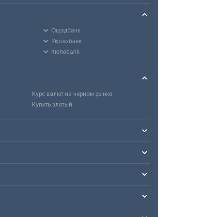
Ощадбанк
Укргазбанк
monobank
Курс валют на черном рынке
Купить злотый