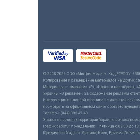
© 2008-2026 ООО «МинфинМедиа». Код ЕГРПОУ: 355
Копирование и размещение материалов на других сай
Материалы с пометками «Р», «Новости партнёров», «
Украины «О рекламе». За содержание рекламы ответ
Информация на данной странице не является реклам
посмотреть на официальном сайте соответствующего
Телефон: (044) 392-47-40
Звонок в пределах территории Украины со всех номе
График работы: понедельник – пятница с 09:00 до 18
Юридический адрес: Украина, Киев, Вадима Гетьмана,