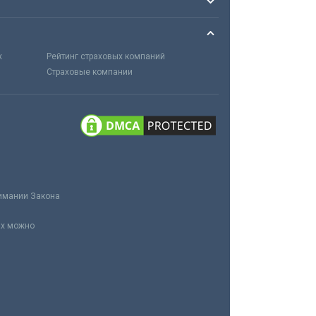
х
Рейтинг страховых компаний
Страховые компании
нимании Закона
ах можно