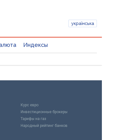
українська
алюта
Индексы
Курс евро
Инвестиционные брокеры
Тарифы на газ
Народный рейтинг банков