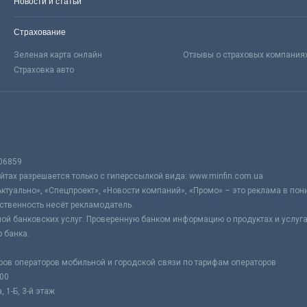
Новости и статьи
Страхование
Зеленая карта онлайн
Отзывы о страховых компания
Страховка авто
06859
тах разрешается только с гиперссылкой вида: www.minfin.com.ua
Актуально», «Спецпроект», «Новости компаний», «Промо» – это реклама в по
ственность несёт рекламодатель.
ой банковских услуг. Проверенную банком информацию о продуктах и услуг
 банка.
ров операторов мобильной и городской связи по тарифам операторов
:00
 1-Б, 3-й этаж