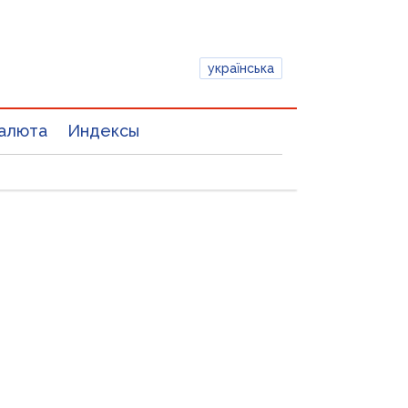
українська
алюта
Индексы