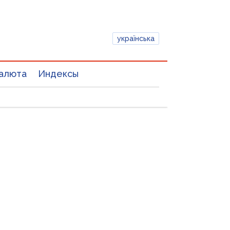
українська
алюта
Индексы