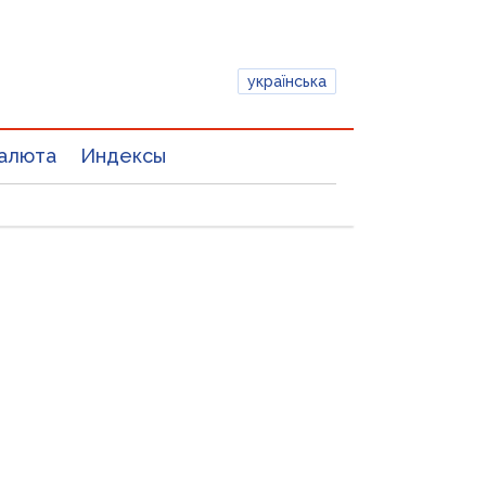
українська
алюта
Индексы