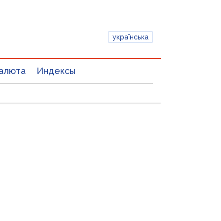
українська
алюта
Индексы