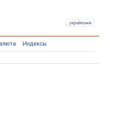
українська
алюта
Индексы