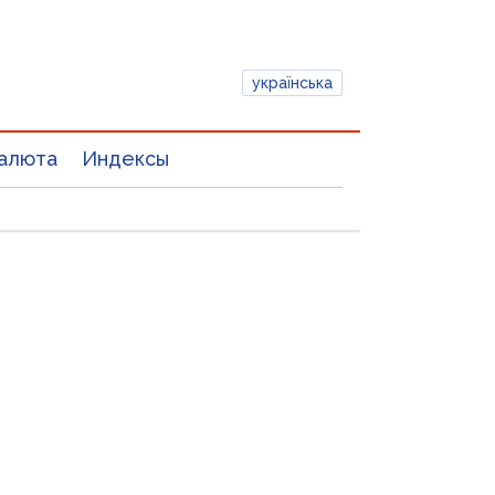
українська
алюта
Индексы