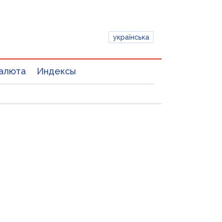
українська
алюта
Индексы