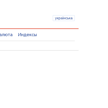
українська
алюта
Индексы