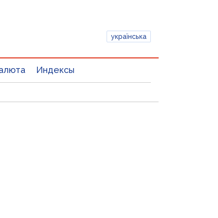
українська
алюта
Индексы