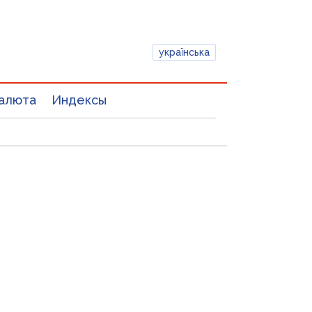
українська
алюта
Индексы