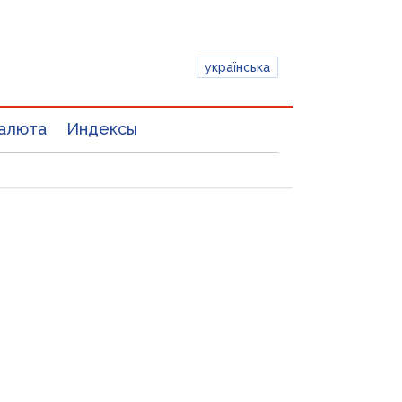
українська
алюта
Индексы