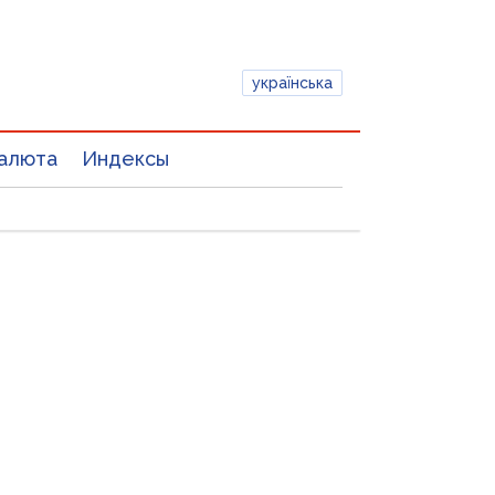
українська
алюта
Индексы