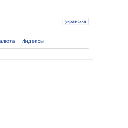
українська
алюта
Индексы